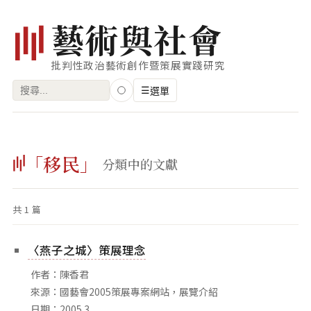
藝
術
與
社
會
批判性政治藝術創作暨策展實踐研究
搜
☰
選單
尋
關
瀏覽
鍵
「移民」
藝術家
分類中的文獻
字:
創作類型
共 1 篇
專題
索引
〈燕子之城〉策展理念
關鍵字
作者：陳香君
標籤雲
來源：國藝會2005策展專案網站，展覽介紹
日期：2005.3