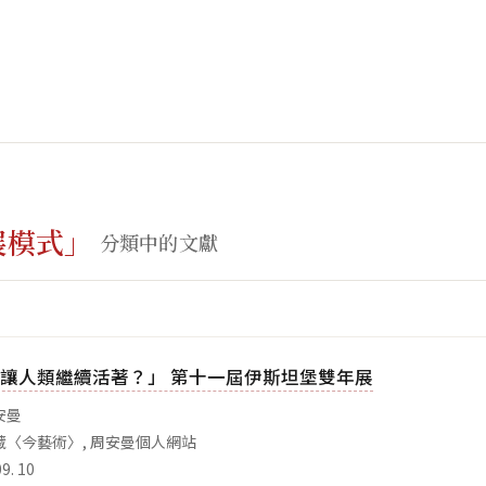
展模式」
分類中的文獻
讓人類繼續活著？」 第十一屆伊斯坦堡雙年展
安曼
藏〈今藝術〉, 周安曼個人網站
. 10