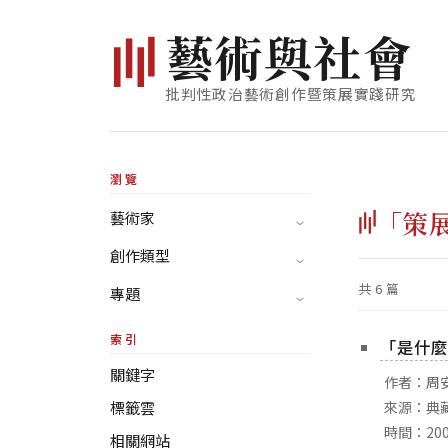
藝
術
與
社
會
批判性政治藝術創作暨策展實踐研究
瀏覽
「策
藝術家
創作類型
共 6 篇
專題
索引
「是什麼
關鍵字
作者：周
標籤雲
來源：典
時間：2009
相關網站