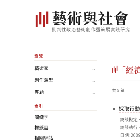
藝
術
與
社
會
批判性政治藝術創作暨策展實踐研究
瀏覽
「經
藝術家
創作類型
共 5 篇
專題
索引
採取行動、
關鍵字
訪談擬定
標籤雲
訪談執行、
日期: 20
相關網站