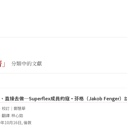
濟」
分類中的文獻
直接去做─Superflex成員約寇·芬格（Jakob Fenger）
、校訂｜鄭慧華
翻譯: 林心如
09年10月16日, 倫敦