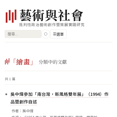
藝
術
與
社
會
批判性政治藝術創作暨策展實踐研究
搜
☰
選單
尋
關
瀏覽
鍵
「繪畫」
藝術家
分類中的文獻
字:
創作類型
共 1 篇
專題
索引
吳中煒參加「南台灣，新風格雙年展」（1994）作
關鍵字
品暨創作自述
標籤雲
作者：吳中煒