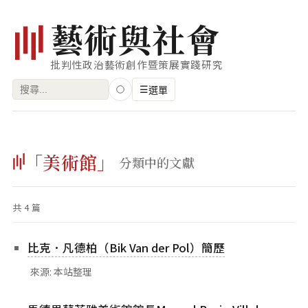
藝
術
與
社
會
批判性政治藝術創作暨策展實踐研究
搜
☰
選單
尋
關
瀏覽
鍵
「美術館」
藝術家
分類中的文獻
字:
創作類型
共 4 篇
專題
索引
比克．凡德柏（Bik Van der Pol）簡歷
關鍵字
來源: 本站整理
標籤雲