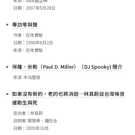
來源：A&B藝企網
相關網站
日期：2007年5月28日
關於
專訪零與聲
關於本站
團隊成員
作者：在地實驗
日期：1998年6月2日
出版品
來源：在地實驗
保羅．米勒（Paul D. Miller）（DJ Spooky) 簡介
來源: 本站整理
如果沒有新的，老的也將消逝─林其蔚談台灣噪音
運動生與死
受訪者｜林其蔚
訪問者: 鄭慧華、羅悅全
日期：2009年10月