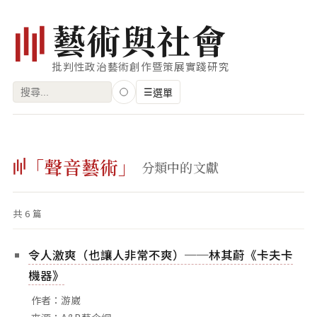
藝
術
與
社
會
批判性政治藝術創作暨策展實踐研究
搜
☰
選單
尋
關
瀏覽
鍵
「聲音藝術」
藝術家
分類中的文獻
字:
創作類型
共 6 篇
專題
索引
令人激爽（也讓人非常不爽）──林其蔚《卡夫卡
關鍵字
機器》
標籤雲
作者：游崴