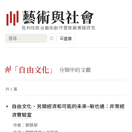
藝
術
與
社
會
批判性政治藝術創作暨策展實踐研究
搜
☰
選單
尋
關
瀏覽
鍵
「自由文化」
藝術家
分類中的文獻
字:
創作類型
共 1 篇
專題
索引
自由文化、另類經濟和可能的未來–嘛也通：非常經
關鍵字
濟實驗室
標籤雲
作者：鄭慧華