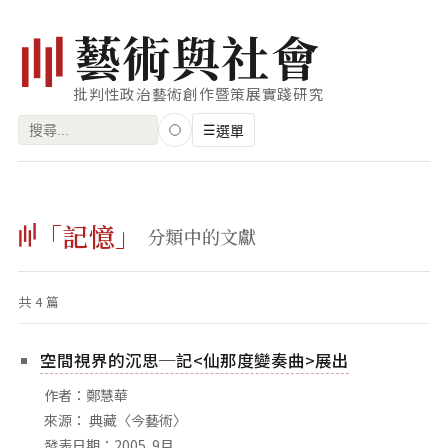
藝
術
與
社
會
批判性政治藝術創作暨策展實踐研究
搜
☰
選單
尋
關
瀏覽
鍵
「記憶」
藝術家
分類中的文獻
字:
創作類型
共 4 篇
專題
索引
空間視界的沉思─記<仙那度變奏曲>展出
關鍵字
作者：鄭慧華
標籤雲
來源： 典藏〈今藝術〉
發表日期：2005. 9月