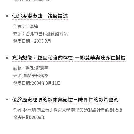
相關網站
關於
仙那度變奏曲─策展論述
關於本站
作者：王嘉驥
來源：台北市當代藝術館網站
團隊成員
發表日期：2005.8月
出版品
充滿想像，並且頑強的存在!—鄭慧華與陳界仁對談
訪談、整理: 鄭慧華
來源: 鄭慧華部落格
發表日期: 2004年3月11日
位於歷史極限的影像與記憶－陳界仁的影片藝術
作者: 林志明 國立台北教育大學 藝術與造形設計學系 副教授
發表日期: 2008年