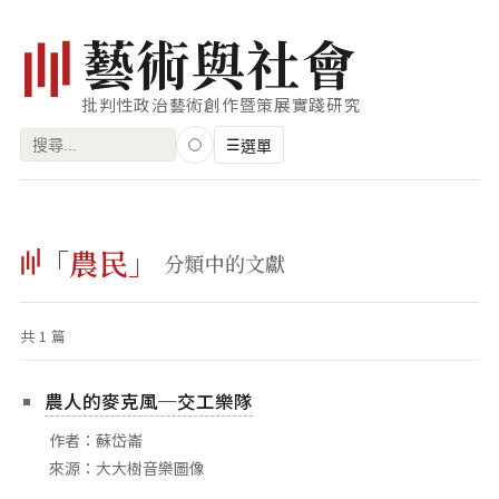
藝
術
與
社
會
批判性政治藝術創作暨策展實踐研究
搜
☰
選單
尋
關
瀏覽
鍵
「農民」
藝術家
分類中的文獻
字:
創作類型
共 1 篇
專題
索引
農人的麥克風─交工樂隊
關鍵字
作者：蘇岱崙
標籤雲
來源：大大樹音樂圖像