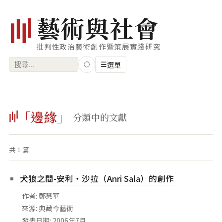
藝
術
與
社
會
批判性政治藝術創作暨策展實踐研究
搜
☰
選單
尋
關
瀏覽
鍵
「邊緣」
藝術家
分類中的文獻
字:
創作類型
共 1 篇
專題
索引
犬狼之間-安利‧沙拉（Anri Sala）的創作
關鍵字
作者: 鄭慧華
標籤雲
來源: 典藏今藝術
發表日期: 2006年7月