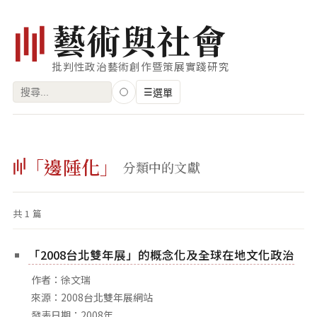
藝
術
與
社
會
批判性政治藝術創作暨策展實踐研究
搜
☰
選單
尋
關
瀏覽
鍵
「邊陲化」
藝術家
分類中的文獻
字:
創作類型
共 1 篇
專題
索引
「2008台北雙年展」的概念化及全球在地文化政治
關鍵字
作者：徐文瑞
標籤雲
來源：2008台北雙年展網站
發表日期：2008年