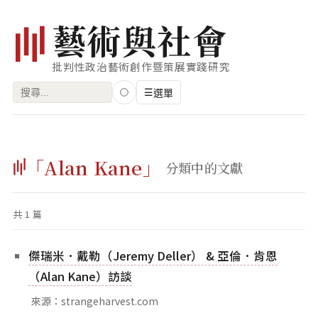
藝
術
與
社
會
批判性政治藝術創作暨策展實踐研究
搜
☰
選單
尋
關
瀏覽
鍵
「Alan Kane」
藝術家
分類中的文獻
字:
創作類型
共 1 篇
專題
索引
傑瑞米．戴勒（Jeremy Deller） & 亞倫．肯恩
關鍵字
（Alan Kane）訪談
標籤雲
來源：strangeharvest.com