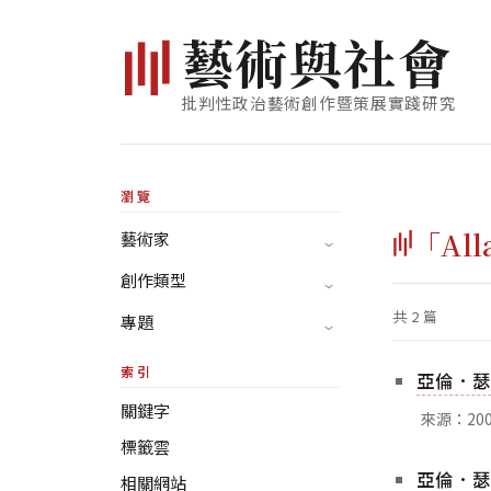
藝
術
與
社
會
批判性政治藝術創作暨策展實踐研究
瀏覽
「All
藝術家
創作類型
共 2 篇
專題
索引
亞倫．瑟庫
關鍵字
來源：20
標籤雲
亞倫．瑟庫
相關網站