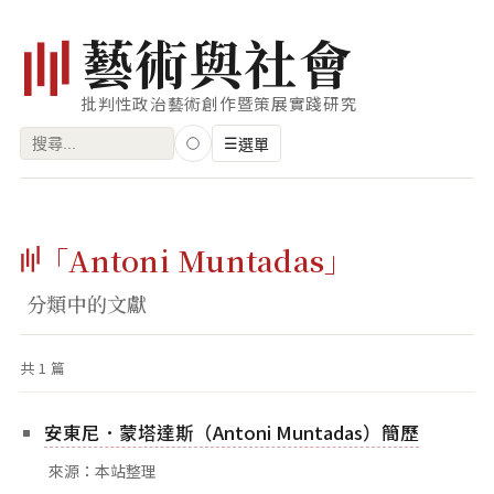
藝
術
與
社
會
批判性政治藝術創作暨策展實踐研究
搜
☰
選單
尋
關
瀏覽
鍵
「Antoni Muntadas」
藝術家
字:
創作類型
分類中的文獻
專題
共 1 篇
索引
關鍵字
安東尼．蒙塔達斯（Antoni Muntadas）簡歷
標籤雲
來源：本站整理