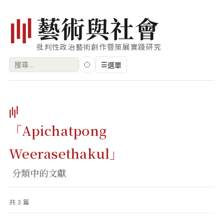
藝
術
與
社
會
批判性政治藝術創作暨策展實踐研究
搜
☰
選單
尋
關
瀏覽
鍵
藝術家
字:
「Apichatpong
創作類型
Weerasethakul」
專題
分類中的文獻
索引
關鍵字
共 3 篇
標籤雲