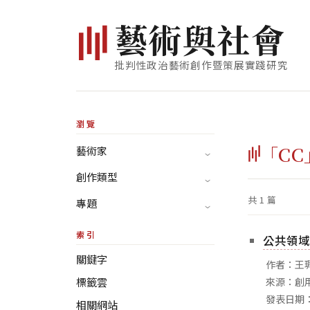
藝
術
與
社
會
批判性政治藝術創作暨策展實踐研究
瀏覽
「CC
藝術家
創作類型
共 1 篇
專題
索引
公共領域
關鍵字
作者：王
標籤雲
來源：創
發表日期：
相關網站