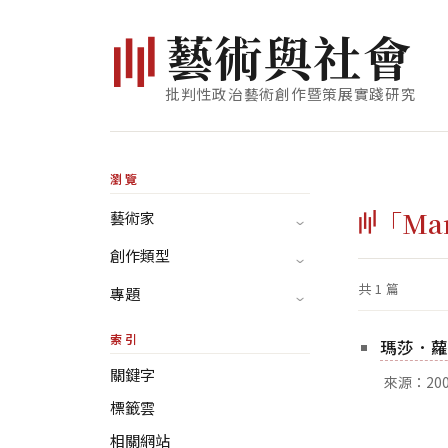
藝
術
與
社
會
批判性政治藝術創作暨策展實踐研究
瀏覽
「Mar
藝術家
創作類型
共 1 篇
專題
索引
瑪莎．蘿斯
關鍵字
來源：20
標籤雲
相關網站