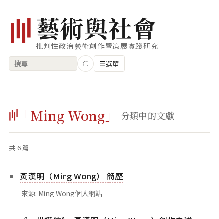
藝
術
與
社
會
批判性政治藝術創作暨策展實踐研究
搜
☰
選單
尋
關
瀏覽
鍵
「Ming Wong」
藝術家
分類中的文獻
字:
創作類型
共 6 篇
專題
索引
黃漢明（Ming Wong） 簡歷
關鍵字
來源: Ming Wong個人網站
標籤雲