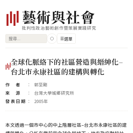
藝
術
與
社
會
批判性政治藝術創作暨策展實踐研究
搜
☰
選單
尋
關
瀏覽
全球化脈絡下的社區營造與縉紳化–
鍵
藝術家
台北市永康社區的建構與轉化
字:
創作類型
作者
郭至剛
專題
來源
台灣大學城鄉研究所
發表日期
2005年
索引
關鍵字
標籤雲
本文透過一個市中心的中上階層社區–台北市永康社區的建