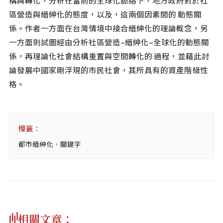
構與轉化，分析在當前的全球化脈絡下，地方政府對於社
相關網站
區營造與縉紳化的態度，以及，這兩個因素間的 動態關
關於
係。作者一方面在台灣情境中接合縉紳化的理論概念，另
關於本站
一方面則試圖經由分析社區營造–縉紳化–全球化的動態關
係，再理論化社會結構重置與空間轉化的 過程，並藉此討
團隊成員
論發展中國家剛浮現的市民社會，其所具有的資產階級性
出版品
格。
標籤：
都市縉紳化
，
關鍵字
相關文章：