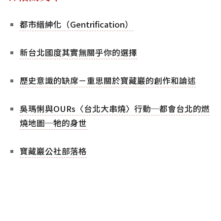
都市縉紳化（Gentrification）
新台北國度其實無關乎你的選擇
歷史意識的缺席－重思關於寶藏巖的創作和論述
吳瑪悧與OURs〈台北大串燒〉行動─都會台北的燃
燒地圖─牠的身世
寶藏巖公社部落格