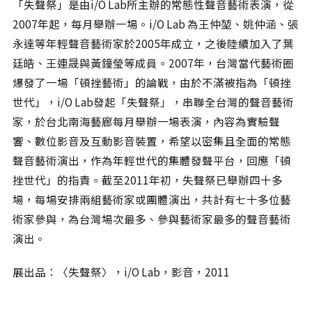
「失聲祭」是由i/O Lab所主辦的常態性聲音藝術表演，從
2007年起，每月舉辦一場。i/O Lab 為王仲堃、姚仲涵、張
永達等年輕聲音藝術家於2005年成立，之後陸續加入了葉
廷皓、王連晟與黃鐘瑩等成員。2007年，台灣當代藝術圈
爆發了一場「頓挫藝術」的論戰，由於不滿被指為「頓挫
世代」，i/O Lab發起「失聲祭」，串聯全台灣的聲音藝術
家，於台北南海藝廊每月舉辦一場表演，內容為實驗聲
響、數位影音及互動影音裝置，希望以密集且全面的常態
聲音藝術演出，作為年輕世代的集體發聲平台，回應「頓
挫世代」的指責。截至2011年初，失聲祭已舉辦四十多
場，每場安排兩組藝術家或團體演出，共計有七十多位藝
術家參與，為台灣場次最多、參與藝術家最多的聲音藝術
演出。
展出品：〈失聲祭〉，i/O Lab，影音，2011