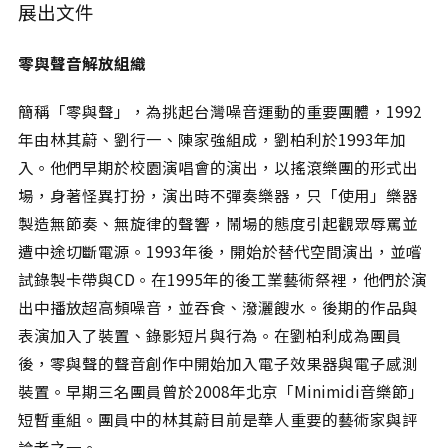
展出文件
零與聲音解放組織
簡稱「零與聲」，為挑起台灣噪音運動的重要團體，1992
年由林其蔚、劉行一、陳家強組成，劉柏利於1993年加
入。他們早期於校園演唱會的演出，以搖滾樂團的形式出
場，身著怪異打扮，演出時不彈奏樂器，只「使用」樂器
製造無節奏、無旋律的聲響，鬧場的態度引起觀眾辱罵並
遭中途切斷電源。1993年後，開始於替代空間演出，並嚐
試錄製卡帶與CD。在1995年的後工業藝術祭裡，他們於演
出中播放超高頻噪音，並吞食、潑灑餿水。後期的作品與
表演加入了裝置、錄影短片與行為。在劉柏利成為團員
後，零與聲的聲音創作中開始加入電子效果器與電子感測
裝置。早期三名團員曾於2008年北京「Minimidi音樂節」
短暫重組。團員中的林其蔚目前是華人重要的藝術家與評
論者之一。