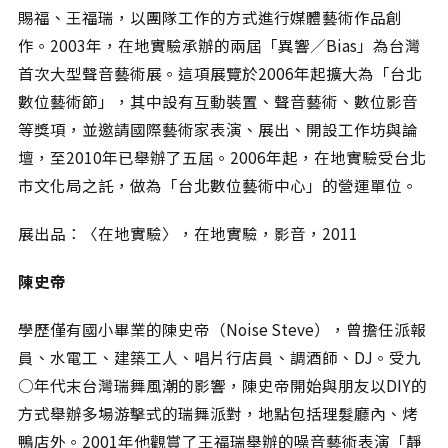
賜福、王福瑞，以團隊工作的方式進行媒體藝術作品創
作。2003年，在地實驗承辦的兩屆「異響∕Bias」為台灣
首次大型聲音藝術展。這項展覽於2006年起擴大為「台北
數位藝術節」，其中設有互動裝置、聲音藝術、數位影音
等獎項，並邀請國際藝術家表演、展出、開設工作坊與論
壇，至2010年已舉辦了五屆。2006年起，在地實驗受台北
市文化局之託，做為「台北數位藝術中心」的營運單位。
展出品：〈在地實驗〉，在地實驗，影音，2011
陳史帝
學歷僅有國小畢業的陳史帝（Noise Steve），曾擔任派報
員、水電工、建築工人、唱片行店員、調酒師、DJ。受九
○年代末台灣瑞舞風潮的影響，陳史帝開始與朋友以DIY的
方式舉辦多場游擊式的瑞舞派對，地點包括理髮廳內、烤
鴨店外。2001年他觀賞了王福瑞舉辦的噪音藝術表演「靜