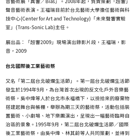
音藝術展「異響∕Bias」。2008年起，負責策劃「超響」
聲音藝術表演。王福瑞目前於台北藝術大學擔任藝術與科
技中心(Center for Art and Technology)「未來聲響實驗
室」(Trans-Sonic Lab)主任。
展出品：「超響2009」現場演出錄影片段，王福瑞，影
音，2009
台北國際後工業藝術祭
又名「第二屆台北破爛生活節」。第一屆台北破爛生活節
發生於1994年9月，為台灣首次出現的反文化戶外音樂藝
術祭，吳中煒等人於台北市永福橋下，以撿拾來的廢棄物
搭建起舞台與帳棚，舉辦為期三天的藝術祭，活動包括裝
置藝術、小劇場、地下樂團演出，呈現出一幅藝術臨時自
治區的景象。1995年9月，第二屆台北破爛生活節∕國際
後工業藝術祭，由吳中煒、林其蔚等人共同策劃，並得到