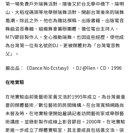
第一場免費戶外瑞舞派對，隨後又於台北華中橋下、陽明
山、大稻埕碼頭等地舉辦瑞舞派對，開創台灣後來的瑞舞
風潮。除此之外，他也為雜誌撰稿、出版書籍、出版電音
舞曲混音專輯、組織舞會籌辦團體、擔任電台主持人、
MTV節目製作人，全心推動瑞舞。也因這些經歷，使他成
為台灣第一位有名號的DJ，更被媒體封為「台灣電音教
父」。
展出品：《Dance No Ecstasy》，DJ @llen，CD，1996
在地實驗
在地實驗由前衛藝術家黃文浩於1995年成立，為台灣最重
要的媒體藝術∕數位藝術的民間機構。在台灣寬頻網路尚
未普及時，在地實驗便開始雇請記者訪問藝術家或舉辦藝
術講座，並錄影製作成線上影音節目。2000年，在地實驗
更進一步成立了媒體實驗室，其主要成員包括黃文浩、張