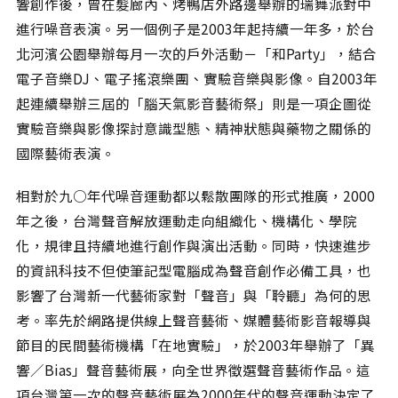
響創作後，曾在髮廊內、烤鴨店外路邊舉辦的瑞舞派對中
進行噪音表演。另一個例子是2003年起持續一年多，於台
北河濱公園舉辦每月一次的戶外活動－「和Party」，結合
電子音樂DJ、電子搖滾樂團、實驗音樂與影像。自2003年
起連續舉辦三屆的「腦天氣影音藝術祭」則是一項企圖從
實驗音樂與影像探討意識型態、精神狀態與藥物之關係的
國際藝術表演。
相對於九○年代噪音運動都以鬆散團隊的形式推廣，2000
年之後，台灣聲音解放運動走向組織化、機構化、學院
化，規律且持續地進行創作與演出活動。同時，快速進步
的資訊科技不但使筆記型電腦成為聲音創作必備工具，也
影響了台灣新一代藝術家對「聲音」與「聆聽」為何的思
考。率先於網路提供線上聲音藝術、媒體藝術影音報導與
節目的民間藝術機構「在地實驗」，於2003年舉辦了「異
響∕Bias」聲音藝術展，向全世界徵選聲音藝術作品。這
項台灣第一次的聲音藝術展為2000年代的聲音運動決定了