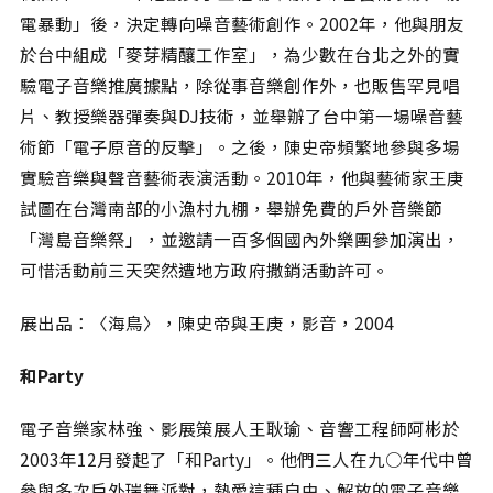
電暴動」後，決定轉向噪音藝術創作。2002年，他與朋友
於台中組成「麥芽精釀工作室」，為少數在台北之外的實
驗電子音樂推廣據點，除從事音樂創作外，也販售罕見唱
片、教授樂器彈奏與DJ技術，並舉辦了台中第一場噪音藝
術節「電子原音的反擊」。之後，陳史帝頻繁地參與多場
實驗音樂與聲音藝術表演活動。2010年，他與藝術家王庚
試圖在台灣南部的小漁村九棚，舉辦免費的戶外音樂節
「灣島音樂祭」，並邀請一百多個國內外樂團參加演出，
可惜活動前三天突然遭地方政府撒銷活動許可。
展出品：〈海鳥〉，陳史帝與王庚，影音，2004
和Party
電子音樂家林強、影展策展人王耿瑜、音響工程師阿彬於
2003年12月發起了「和Party」。他們三人在九○年代中曾
參與多次戶外瑞舞派對，熱愛這種自由、解放的電子音樂