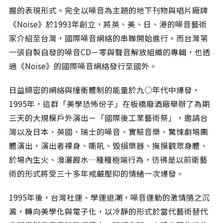
握的表現形式。完全以噪音為主題的地下刊物與唱片廠牌
《Noise》於1993年創立，將英、美、日、港的噪音藝術
家介紹至台灣，國際噪音網絡的串聯開始進行。而台灣第
一張自製自發的噪音CD－零與聲音解放組織的專輯，也透
過《Noise》的國際噪音網絡發行至國外。
日益綿密的網絡與撞衝體制的能量於九○年代中爆發，
1995年，這群「美學恐怖份子」在板橋廢酒廠舉辦了為期
三天的大規模戶外演出－「國際後工業藝術祭」，邀請台
灣以及日本、英國、瑞士的噪音、實驗音樂、驚悚劇場團
體演出，演出者裸身、嘶吼、毀損樂器、撫摸觀眾身體、
於場內生火、潑灑餿水…種種極端行為，彷彿是以前衛藝
術的形式將受三十多年戒嚴壓抑的情緒一次爆發。
1995年後，台灣社運、學運退潮，噪音運動的激情隨之沉
澱，轉向美學化與電子化，以冷靜的形式於當代藝術替代