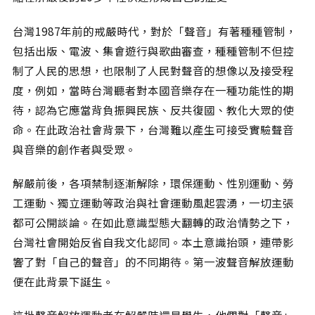
相關網站
台灣1987年前的戒嚴時代，對於「聲音」有著種種管制，
關於
包括出版、電波、集會遊行與歌曲審查，種種管制不但控
關於本站
制了人民的思想，也限制了人民對聲音的想像以及接受程
團隊成員
度，例如，當時台灣聽者對本國音樂存在一種功能性的期
出版品
待，認為它應當背負振興民族、反共復國、教化大眾的使
命。在此政治社會背景下，台灣難以產生可接受實驗聲音
與音樂的創作者與受眾。
解嚴前後，各項禁制逐漸解除，環保運動、性別運動、勞
工運動、獨立運動等政治與社會運動風起雲湧，一切主張
都可公開談論。在如此意識型態大翻轉的政治情勢之下，
台灣社會開始反省自我文化認同。本土意識抬頭，連帶影
響了對「自己的聲音」的不同期待。第一波聲音解放運動
便在此背景下誕生。
這批聲音解放運動者在解嚴時還是學生，他們對「聲音」