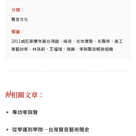
分類：
聲音文化
標籤：
2011威尼斯雙年展台灣館
，
噪音
，
在地實驗
，
失聲祭
，
後工
業藝術祭
，
林其蔚
，
王福瑞
，
瑞舞
，
零與聲音解放組織
相關文章：
專訪零與聲
從學運到學院─台灣聲音藝術簡史