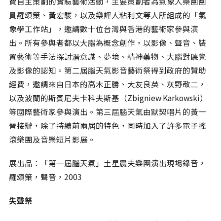
費自主策劃的實驗藝術活動，主要策劃者為氣象人樂團團
員羅頌策、黃宏駿，以及樂評人粘利文等人所組成的「氣
象學工作站」，邀請數十位台灣與香港的藝術家參與演
出。所有參與者都以大腦為概念創作，以影像、聲音、裝
置藝術等手法探討潛意識、夢境、精神藥物、大腦對聽覺
及影像的認知。第二屆腦天氣影音藝術祭得到政府的贊助
經費，邀請來自日本的高木正勝、大友良英、灰野敬二，
以及波蘭的斯賓尼夫卡科夫斯基（Zbigniew Karkowski）
等國際藝術家參與演出。第三屆腦天氣由默契唱片的黃一
晉接辦，除了持續前兩屆的特色，同時加入了許多電子搖
滾樂團及音樂短片影展。
展出品：「第一屆腦天氣」土星農夫樂團演出現場錄音，
羅頌策，聲音，2003
失聲祭