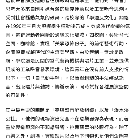
思考大多來自剛引進台灣的龐克運動以及工業噪音思潮。
受到社會騷動氣氛的鼓舞，跨校際的「學運反文化」網絡
在1990年三月大規模學生運動後形成。身處時代變遷的氛
圍，這群運動者開始於邊緣文化場域，如校園、藝術替代
空間、咖啡館，實踐「美學恐怖份子」的前衛藝術行動，
企圖顛覆戒嚴時代的主流美學觀。由於體制－無論是政
府、學院還是民間的當代藝術機構與唱片工業－並未提供
現成的工業噪音發表環境，這群青年在沒有前人支援的情
形下，一切「自己動手幹」，以簡單粗糙的手法嚐試錄
音、出版唱片與雜誌、籌辦表演，同時試探各種展演空間
的可能性。
其中最重要的團體是「零與聲音解放組織」以及「濁水溪
公社」，他們的現場演出完全不在意樂器彈奏表現，而著
重於製造即興的不和諧聲響、挑釁觀眾的肢體行為。除了
音樂之外，劇場、實驗短片以及地下刊物也是他們企圖掌