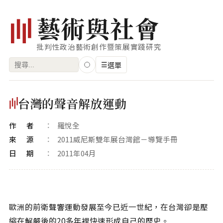
藝
術
與
社
會
批判性政治藝術創作暨策展實踐研究
搜
☰
選單
尋
關
瀏覽
台灣的聲音解放運動
鍵
藝術家
字:
作者
羅悅全
創作類型
來源
2011威尼斯雙年展台灣館－導覽手冊
專題
日期
2011年04月
索引
關鍵字
歐洲的前衛聲響運動發展至今已近一世紀，在台灣卻是壓
標籤雲
縮在解嚴後的20多年裡快速形成自己的歷史。