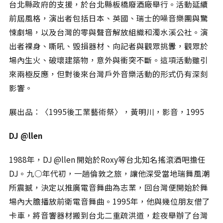
台北縣政府的支援，於台北縣板橋廢酒廠舉行。活動延續
前屆風格，演出者包括日本、英國、瑞士的噪音樂團與驚
悚劇場，以及台灣的零與聲音解放組織和濁水溪公社。演
出者裸身、嘶吼、毁損器材、向記者與觀眾挑釁，觀眾於
場內生火、破壞建築物，意外與衝突不斷。這項活動雖引
來兩極反應，但對後來台灣戶外音樂活動的形式仍有深刻
影響。
展出品：〈1995後工業藝術祭〉，黃明川，影音，1995
DJ @llen
1988年，DJ @llen 開始於Roxy等台北知名搖滾酒吧擔任
DJ。九○年代初，一趟倫敦之旅，讓他深受當地瑞舞風潮
所震撼，決定以推廣電音舞曲為志業，回台灣便開始於舞
場內大膽播放前衛電音舞曲。1995年，他與幾位朋友借了
卡車，將音響器材搬到台北二重疏洪道，趁夜舉辦了台灣