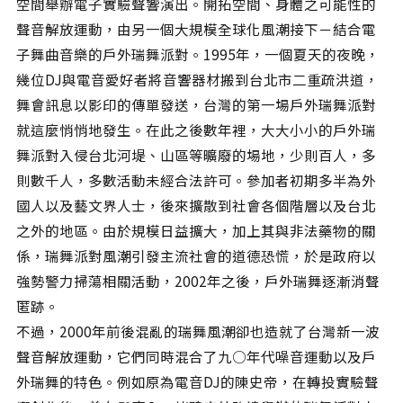
空間舉辦電子實驗聲響演出。開拓空間、身體之可能性的
聲音解放運動，由另一個大規模全球化風潮接下－結合電
子舞曲音樂的戶外瑞舞派對。1995年，一個夏天的夜晚，
幾位DJ與電音愛好者將音響器材搬到台北市二重疏洪道，
舞會訊息以影印的傳單發送，台灣的第一場戶外瑞舞派對
就這麼悄悄地發生。在此之後數年裡，大大小小的戶外瑞
舞派對入侵台北河堤、山區等曠廢的場地，少則百人，多
則數千人，多數活動未經合法許可。參加者初期多半為外
國人以及藝文界人士，後來擴散到社會各個階層以及台北
之外的地區。由於規模日益擴大，加上其與非法藥物的關
係，瑞舞派對風潮引發主流社會的道德恐慌，於是政府以
強勢警力掃蕩相關活動，2002年之後，戶外瑞舞逐漸消聲
匿跡。
不過，2000年前後混亂的瑞舞風潮卻也造就了台灣新一波
聲音解放運動，它們同時混合了九○年代噪音運動以及戶
外瑞舞的特色。例如原為電音DJ的陳史帝，在轉投實驗聲