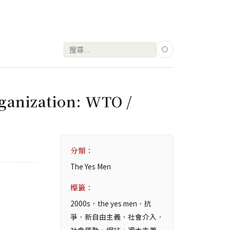
搜
尋
關
鍵
ganization: WTO /
字:
分類：
The Yes Men
標籤：
2000s
，
the yes men
，
抗
爭
，
新自由主義
，
社會介入
，