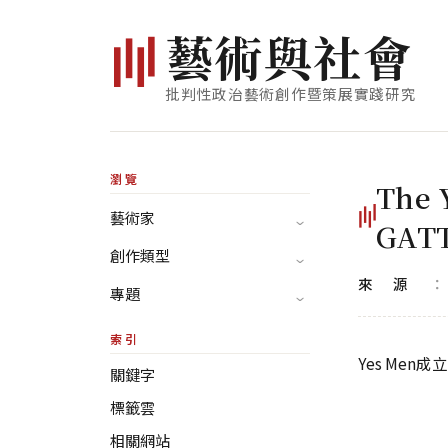
藝
術
與
社
會
批判性政治藝術創作暨策展實踐研究
瀏覽
The 
藝術家
GAT
創作類型
來源
專題
索引
Yes Men
關鍵字
標籤雲
相關網站