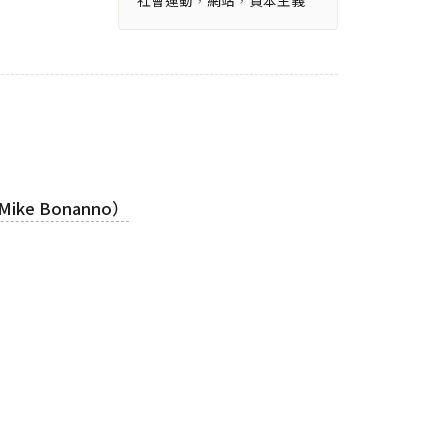
社會運動
，
網站
，
資本主義
ke Bonanno）