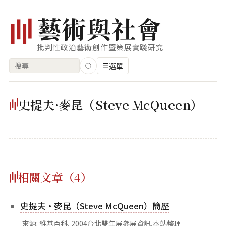
藝
術
與
社
會
批判性政治藝術創作暨策展實踐研究
搜
☰
選單
尋
關
瀏覽
史提夫·麥昆（Steve McQueen）
鍵
藝術家
字:
創作類型
專題
相關文章（4）
索引
關鍵字
史提夫·麥昆（Steve McQueen）簡歷
標籤雲
來源: 維基百科, 2004台北雙年展參展資訊,本站整理