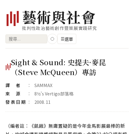
藝
術
與
社
會
批判性政治藝術創作暨策展實踐研究
搜
☰
選單
尋
關
瀏覽
Sight & Sound: 史提夫·麥昆
鍵
藝術家
（Steve McQueen）專訪
字:
創作類型
譯者
SAMMAX
專題
來源
8½'s Vertigo部落格
發表日期
2008. 11
索引
關鍵字
標籤雲
（編者註：《飢餓》無庸置疑的是今年金馬影展最棒的新