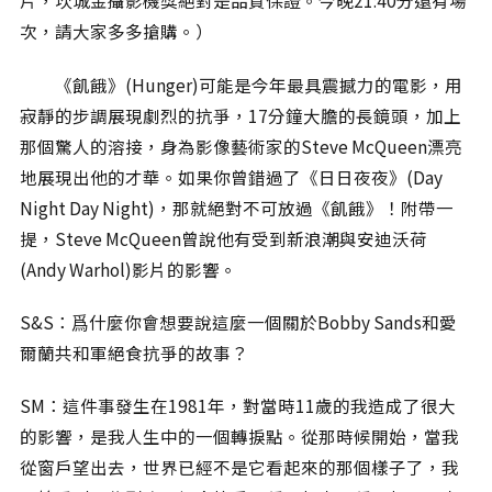
片，坎城金攝影機獎絕對是品質保證。今晚21:40分還有場
相關網站
次，請大家多多搶購。）
關於
《飢餓》(Hunger)可能是今年最具震撼力的電影，用
關於本站
寂靜的步調展現劇烈的抗爭，17分鐘大膽的長鏡頭，加上
團隊成員
那個驚人的溶接，身為影像藝術家的Steve McQueen漂亮
出版品
地展現出他的才華。如果你曾錯過了《日日夜夜》(Day
Night Day Night)，那就絕對不可放過《飢餓》！附帶一
提，Steve McQueen曾說他有受到新浪潮與安迪沃荷
(Andy Warhol)影片的影響。
S&S：爲什麼你會想要說這麼一個關於Bobby Sands和愛
爾蘭共和軍絕食抗爭的故事？
SM：這件事發生在1981年，對當時11歲的我造成了很大
的影響，是我人生中的一個轉捩點。從那時候開始，當我
從窗戶望出去，世界已經不是它看起來的那個樣子了，我