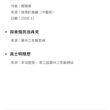
相關網站
作者：鄭慧華
關於
來源：發表於典藏〈今藝術〉
日期：2008. 12
關於本站
團隊成員
與後殖民說再見
出版品
來源：廣州三年展官網
高士明簡歷
來源：本站整理， 第三屆廣州三年展網站