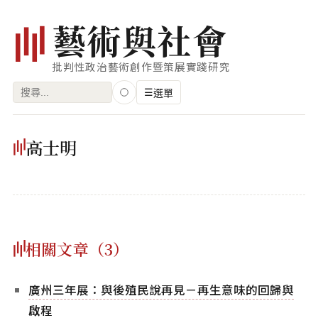
藝
術
與
社
會
批判性政治藝術創作暨策展實踐研究
搜
☰
選單
尋
關
瀏覽
高士明
鍵
藝術家
字:
創作類型
專題
相關文章（3）
索引
關鍵字
廣州三年展：與後殖民說再見－再生意味的回歸與
標籤雲
啟程