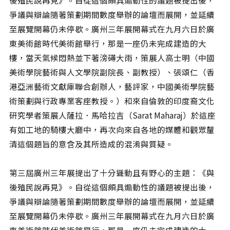
後殖民說再見》。自從這個頗具煽動性的議題被提出後，
相關網站
爭議與辯論隨著策劃期間數度舉辦的論壇而展開，並延續
關於
至展覽開幕仍未停歇。廣州三年展開幕式在九月六日於廣
關於本站
東美術館時代美術館舉行，那是一座仍未完成建造的大
樓，當天氣候悶熱並下著滂礡大雨，策展人高士明（中國
團隊成員
美術學院藝術與人文學院副院長、副教授）、張頌仁（香
出版品
港亞洲藝術文獻庫聯合創辦人，藝評家，中國美術學院藝
術策劃與行政專業客座教授。）和來自倫敦的印度裔文化
研究學者策展人薩拉．馬哈拉吉（Sarat Maharaj）於這座
有如工地的騎樓大廳中，再次向來自各地的媒體和觀眾釐
清這個題旨的意含及其所造成的混淆與質疑。
第三屆廣州三年展提出了十分聳動且有野心的主題：《與
後殖民說再見》。自從這個頗具煽動性的議題被提出後，
爭議與辯論隨著策劃期間數度舉辦的論壇而展開，並延續
至展覽開幕仍未停歇。廣州三年展開幕式在九月六日於廣