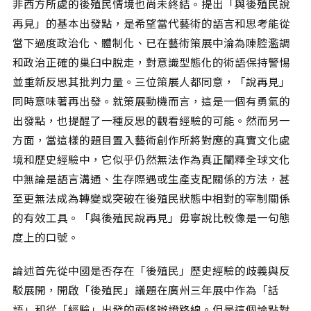
非西方所處的後殖民情境也尚未終結。提出「與後殖民說
再見」的基本出發點，是希望當代藝術的語言和思考能從
當下過度政治化、體制化、已在藝術策展中淪為陳腔濫調
和政治正確的巢臼中脫走，對意識型態化的術語保持警惕
並重新反思其批判力量。三位策展人都同意，「說再見」
同時意味著再出發。就策展動機而言，這是一個有勇氣的
出發點，也提醒了一種反思的觀看經驗的可能。然而另一
方面，當這樣的題目置入藝術創作所將對應的真實文化處
境和歷史經驗中，它似乎仍然無法作為真正闡釋全球文化
中無論是語言溝通、生存際遇或生產支配關係的方法，甚
至更無法成為轉變或突破在後殖民狀態中相對的宰制關係
的有效工具。「與後殖民說再見」毋寧說比較像是一句態
度上的口號。
論述首先從中國是否存在「後殖民」歷史經驗的歧義與反
駁展開，開啟「後殖民」議題在廣州三年展中作為「話
語」和從「經驗」出發的兩條辯證路線。但是這個論點對