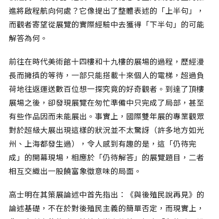
進將啟程航向何處？它像提出了整體表述的「上半句」，
而觀者寄望從展覽的實際經驗中去獲得「下半句」的可能
解答為何。
前往在時代美術館十四樓和十九樓的展場的過程，歷經漫
長而擁擠的等待，一部只能搭載十來個人的電梯，超過負
荷地往返運送數百位想一探究竟的好奇觀者。到達了頂樓
展場之後，卻發現展覽在匆忙準備中只完成了局部，甚至
有些作品因而未能展出。事實上，國際雙年展的專業觀眾
對於超級大展出現這樣的狀況並不太驚訝（許多地方如光
州、上海都發生過），令人感到有趣的是，這「仍待完
成」的開幕現場，相應於「仍待解答」的展覽題目，二者
相互交織出一股饒富象徵意味的局面。
高士明在其策展論述中首先指出：《與後殖民說再見》的
論述基礎，不在於對後殖民主義的簡單否定，而現實上，