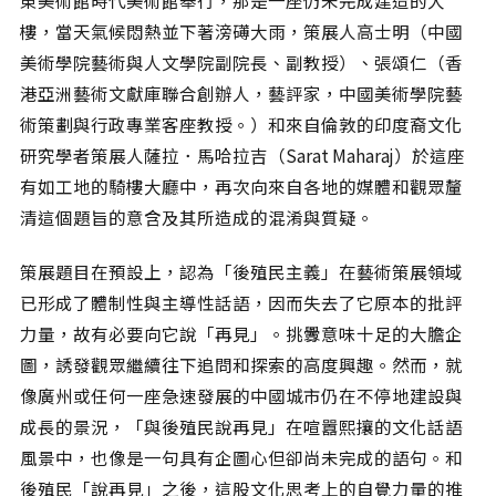
東美術館時代美術館舉行，那是一座仍未完成建造的大
樓，當天氣候悶熱並下著滂礡大雨，策展人高士明（中國
美術學院藝術與人文學院副院長、副教授）、張頌仁（香
港亞洲藝術文獻庫聯合創辦人，藝評家，中國美術學院藝
術策劃與行政專業客座教授。）和來自倫敦的印度裔文化
研究學者策展人薩拉．馬哈拉吉（Sarat Maharaj）於這座
有如工地的騎樓大廳中，再次向來自各地的媒體和觀眾釐
清這個題旨的意含及其所造成的混淆與質疑。
策展題目在預設上，認為「後殖民主義」在藝術策展領域
已形成了體制性與主導性話語，因而失去了它原本的批評
力量，故有必要向它說「再見」。挑釁意味十足的大膽企
圖，誘發觀眾繼續往下追問和探索的高度興趣。然而，就
像廣州或任何一座急速發展的中國城市仍在不停地建設與
成長的景況，「與後殖民說再見」在喧囂熙攘的文化話語
風景中，也像是一句具有企圖心但卻尚未完成的語句。和
後殖民「說再見」之後，這股文化思考上的自覺力量的推