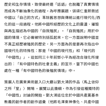
歷史和生存情境，致使最終連「話語」也脫離了真實情境
而成為不斷抽象化的過程。為呼應展題，張頌仁重新敘述
中國以「自己的方式」革除舊思想與傳統以進行現代化/西
化的這一段過程。他將中國所經歷的文化上的震盪、摧毀
與再生描述為中國的「自我殖民」。「自我殖民」用於中
國的情境，它必需被特別括弧起來。它一方面說明中國並
不真正經歷被殖民的歷史，另一方面為的是要再次指出中
國現代化的特殊性：那是「中國的現代性」和「現代的
『中國性』」。這如同三十年前鄧小平為經改合理化所提
出的：「有中國特色的社會主義」的宣示，當下的中國也
處在一種「有中國特色的後殖民情境」中。
策展人在廣東美術館入口大廳以劉大鴻的作品〈馬上信仰
之所「堂」〉開場 。展覽以此擔綱，作為引發這種獨特的
「中國性」討論的開始。劉大鴻這位忠於中國共產黨基本
教義的創作者的創作語彙（他將毛澤東神像化、共產中國