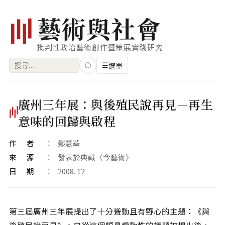
藝
術
與
社
會
批判性政治藝術創作暨策展實踐研究
搜
☰
選單
尋
關
瀏覽
廣州三年展：與後殖民說再見－再生
鍵
藝術家
意味的回歸與啟程
字:
創作類型
作者
鄭慧華
專題
來源
發表於典藏〈今藝術〉
日期
2008. 12
索引
關鍵字
標籤雲
第三屆廣州三年展提出了十分聳動且有野心的主題：《與