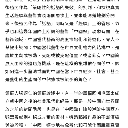
後殖民作為「策略性的話語的失效」的批判，和檢視真實
生活經驗與藝術實踐兩個層次上，並未能清楚地劃分開
來。後殖民作為「話語」同時又是「經驗」上的省思，似
乎也和這幾年國際上所謂的藝術「中國熱」現象有關。在
藝術領域，中國當代藝術的高度市場化和符號化，令人不
禁提出疑問：中國當代藝術在世界文化權力的結構中，是
處於主動或被動、支配或被支配位置？或者都有？中國策
展人面臨的迫切危機感，是在這樣的複雜依存關係中，該
如何進一步釐清或面對中國在當下世界經濟、社會、甚至
是藝術的生產關係中佔據或被賦予的角色？
策展人張頌仁的策展論述中，有一半的篇幅回溯毛澤東成
立新中國之後的社會現代化經驗，那是一段中國向世界開
放之前的封閉階段，也是在「中國熱」這股潮流中讓西方
觀眾最感到神秘或亢奮的素材。透過藝術作品的不斷演繹
與被詮釋，「中國」逐步地被象徵化和符號化而脫離真實