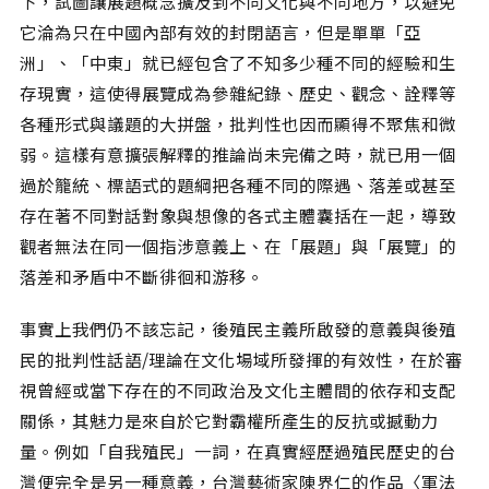
下，試圖讓展題概念擴及到不同文化與不同地方，以避免
它淪為只在中國內部有效的封閉語言，但是單單「亞
洲」、「中東」就已經包含了不知多少種不同的經驗和生
存現實，這使得展覽成為參雜紀錄、歷史、觀念、詮釋等
各種形式與議題的大拼盤，批判性也因而顯得不聚焦和微
弱。這樣有意擴張解釋的推論尚未完備之時，就已用一個
過於籠統、標語式的題綱把各種不同的際遇、落差或甚至
存在著不同對話對象與想像的各式主體囊括在一起，導致
觀者無法在同一個指涉意義上、在「展題」與「展覽」的
落差和矛盾中不斷徘徊和游移。
事實上我們仍不該忘記，後殖民主義所啟發的意義與後殖
民的批判性話語/理論在文化場域所發揮的有效性，在於審
視曾經或當下存在的不同政治及文化主體間的依存和支配
關係，其魅力是來自於它對霸權所產生的反抗或撼動力
量。例如「自我殖民」一詞，在真實經歷過殖民歷史的台
灣便完全是另一種意義，台灣藝術家陳界仁的作品〈軍法