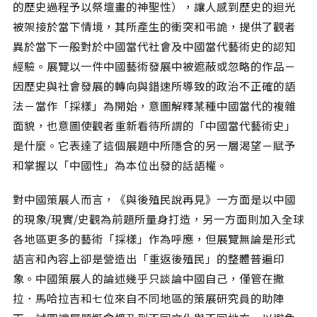
的歷史過程予以祭壇畫的神聖性），讓人感到歷史的迴光
被架接於當下情境，其所產生的衝突和弔詭，提供了觀者
異於當下一般對於中國當代社會及中國當代藝術史的認知
經驗。展覽以一件中國藝術發展中被遮蔽或忽略的作品－
因歷史與社會發展的轉向與錯速所導致的政治不正確的語
法－當作「採樣」為開始，意圖解釋某種中國當代的複雜
面貌，也意圖使觀者重新看待所謂的「中國當代藝術史」
是什麼。它表達了這個展題中所隱含的另一層渴望－賦予
和掌握以「中國性」為本位出發的話語權。
對中國策展人而言，《與後殖民說再見》一方面是以中國
的現象/現實/史觀為前題所量身打造，另一方面則加入全球
各地區更多的藝術「採樣」作為呼應，但展覽無論是形式
語言和內容上卻是營造出「重返後殖民」的整體普遍印
象。中國策展人的論述幾乎只談論中國自己，僅管在撒
拉．馬哈拉吉和七位來自不同地區的策展研究員的助陣