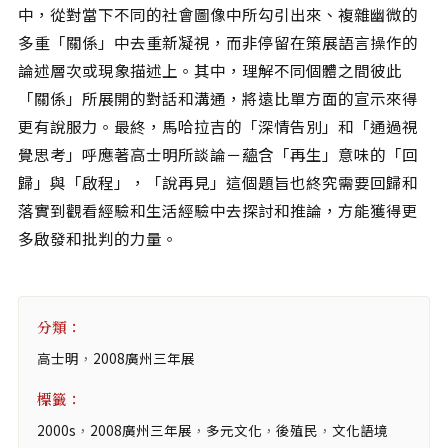
中，從對當下不同的社會圖像中所勾引出來、複雜幽微的
多重「關係」中去重新凝視，而非停留在策展語言操作的
論述層次或現象描述上。其中，理解不同個體之間彼此
「關係」所展開的對話和溝通，將遠比單方面的宣示來得
更有說服力。最終，馬哈拉吉的「深情告別」和「通過視
覺思考」呼應著高士明所談論－蘊含「再生」意味的「回
歸」與「啟程」，「說再見」這個題旨也終究需要回歸和
落實到觀看經驗和生活經驗中去探討和推論，方能獲得更
多啟發和批判的力量。
分類：
高士明
，
2008廣州三年展
標籤：
2000s
，
2008廣州三年展
，
多元文化
，
後殖民
，
文化語境