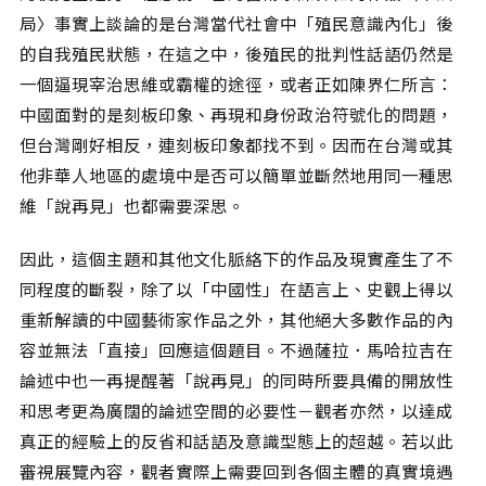
局〉事實上談論的是台灣當代社會中「殖民意識內化」後
的自我殖民狀態，在這之中，後殖民的批判性話語仍然是
一個逼現宰治思維或霸權的途徑，或者正如陳界仁所言：
中國面對的是刻板印象、再現和身份政治符號化的問題，
但台灣剛好相反，連刻板印象都找不到。因而在台灣或其
他非華人地區的處境中是否可以簡單並斷然地用同一種思
維「說再見」也都需要深思。
因此，這個主題和其他文化脈絡下的作品及現實產生了不
同程度的斷裂，除了以「中國性」在語言上、史觀上得以
重新解讀的中國藝術家作品之外，其他絕大多數作品的內
容並無法「直接」回應這個題目。不過薩拉．馬哈拉吉在
論述中也一再提醒著「說再見」的同時所要具備的開放性
和思考更為廣闊的論述空間的必要性－觀者亦然，以達成
真正的經驗上的反省和話語及意識型態上的超越。若以此
審視展覽內容，觀者實際上需要回到各個主體的真實境遇