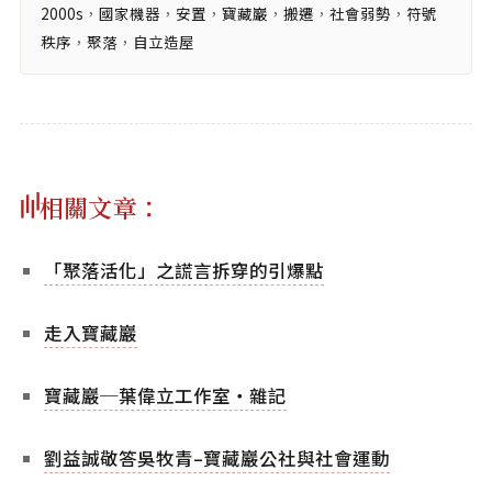
2000s
，
國家機器
，
安置
，
寶藏巖
，
搬遷
，
社會弱勢
，
符號
秩序
，
聚落
，
自立造屋
相關文章：
「聚落活化」之謊言拆穿的引爆點
走入寶藏巖
寶藏巖─葉偉立工作室‧雜記
劉益誠敬答吳牧青–寶藏巖公社與社會運動