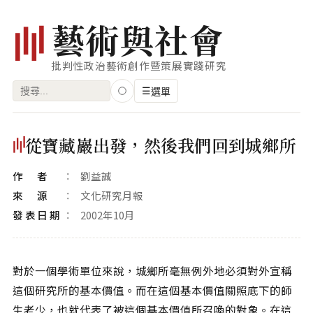
藝
術
與
社
會
批判性政治藝術創作暨策展實踐研究
搜
☰
選單
尋
關
瀏覽
從寶藏巖出發，然後我們回到城鄉所
鍵
藝術家
字:
作者
劉益誠
創作類型
來源
文化研究月報
專題
發表日期
2002年10月
索引
關鍵字
對於一個學術單位來說，城鄉所毫無例外地必須對外宣稱
這個研究所的基本價值。而在這個基本價值關照底下的師
標籤雲
生老少，也就代表了被這個基本價值所召喚的對象。在這