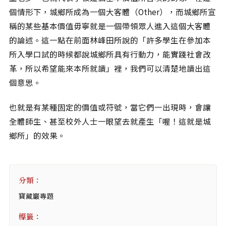
相關網站
個情形下，城鄉所成為一個大客體（Other），而城鄉所宣
關於
稱的某些基本價值毋寧就是一個帶領眾人進入這個大客體
的論述。這一點在前面林峰田所說的「許多學生在參加本
關於本站
所入學口試的時候都說城鄉所具有行動力，能實踐社會改
團隊成員
革，所以希望能來本所就讀」裡，我們可以清楚地讀出這
出版品
個意思。
也就是有某種固定的價值或符號，當它們一出現時，會讓
全體師生、甚至校外人士一眼望去就產生「喔！這就是城
鄉所」的效果。
分類：
寶藏巖專題
標籤：