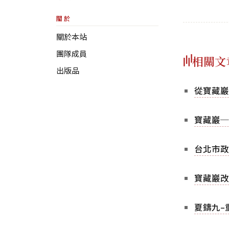
關於
關於本站
團隊成員
相關文
出版品
從寶藏巖
寶藏巖─
台北市政
寶藏巖改
夏鑄九–