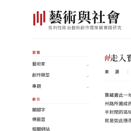
藝
術
與
社
會
批判性政治藝術創作暨策展實踐研究
瀏覽
走入
藝術家
來源
創作類型
專題
寶藏巖此一
索引
州路所圍成
關鍵字
半封閉的區
標籤雲
就是如此隱
相關網站