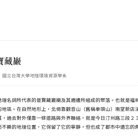
寶藏巖
國立台灣大學地理環境資源學系
地理名詞所代表的是寶藏巖廟及其週遭所組成的聚落。也就是福
的地區。在自然地形上，北倚靠觀音山（舊稱拳頭山）南望新店
域，過去對外僅靠一條道路與外界聯絡，就是今日汀州路三段２
而不顯的地理位置，它保留了它的寧靜，但也成了都市中遺忘的