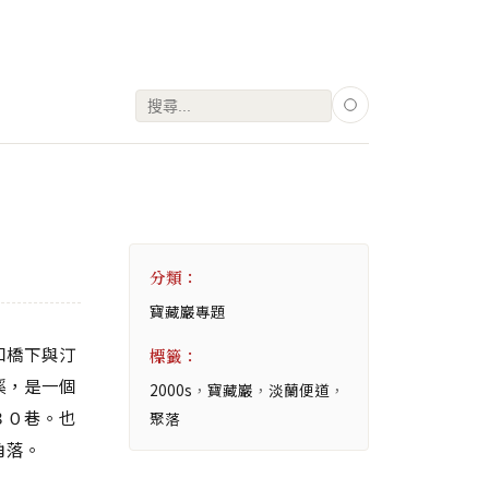
搜
尋
關
鍵
字:
分類：
寶藏巖專題
和橋下與汀
標籤：
溪，是一個
2000s
，
寶藏巖
，
淡蘭便道
，
３０巷。也
聚落
角落。