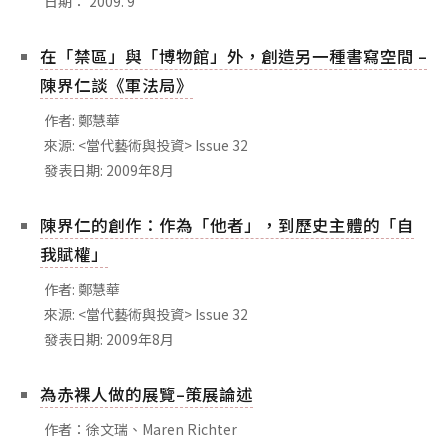
日期： 2009. 9
相關網站
關於
在「禁區」與「博物館」外，創造另一種書寫空間 –
關於本站
陳界仁談《軍法局》
團隊成員
作者: 鄭慧華
來源: <當代藝術與投資> Issue 32
出版品
發表日期: 2009年8月
陳界仁的創作：作為「他者」，到歷史主體的「自
我賦權」
作者: 鄭慧華
來源: <當代藝術與投資> Issue 32
發表日期: 2009年8月
為赤裸人做的展覽–策展論述
作者：徐文瑞、Maren Richter