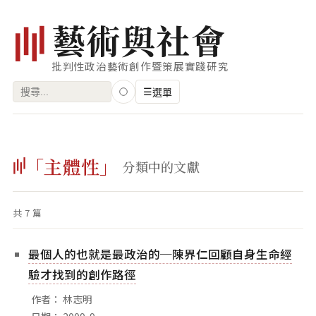
藝
術
與
社
會
批判性政治藝術創作暨策展實踐研究
搜
☰
選單
尋
關
瀏覽
鍵
「主體性」
藝術家
分類中的文獻
字:
創作類型
共 7 篇
專題
索引
最個人的也就是最政治的─陳界仁回顧自身生命經
關鍵字
驗才找到的創作路徑
標籤雲
作者： 林志明