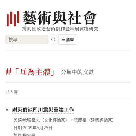
藝
術
與
社
會
批判性政治藝術創作暨策展實踐研究
搜
☰
選單
尋
關
瀏覽
鍵
「互為主體」
藝術家
分類中的文獻
字:
創作類型
共 5 篇
專題
索引
謝英俊談四川震災重建工作
關鍵字
與談者:張鐵志（文化評論家）、阮慶岳（建築評論家）
標籤雲
日期:2009年5月25日
整理:周安曼