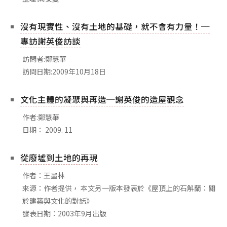
相關網站
關於
沒有現實性、沒有土地的基礎，就不會有力量！─
專訪謝英俊訪談
關於本站
團隊成員
訪問者:鄭慧華
訪問日期:2009年10月18日
出版品
文化主體的凝聚與再造─謝英俊的造屋觀念
作者:鄭慧華
日期： 2009. 11
從廢墟到土地的再現
作者：王墨林
來源：作者提供， 本文另一版本發表於《屋頂上的石斛蘭：關
於建築與文化的對話》
發表日期：2003年9月出版