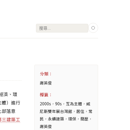
搜
尋
關
鍵
字:
分類：
謝英俊
經濟、環
標籤：
主體）進行
2000s
，
90s
，
互為主體
，
威
化部落意
尼斯雙年展台灣館
，
居住
，
常
民
，
永續建築
，
環保
，
簡歷
，
第三建築工
謝英俊