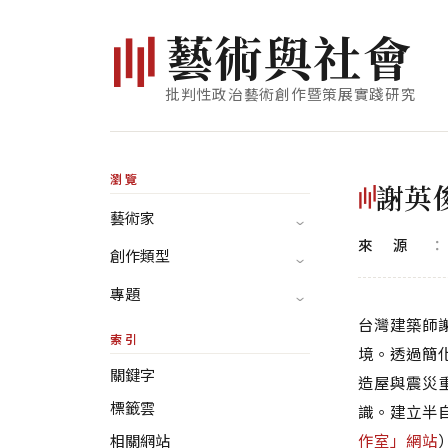
藝
術
與
社
會
批判性政治藝術創作暨策展實踐研究
瀏覽
謝英
藝術家
來源
創作類型
專題
台灣建築師
索引
境。透過簡
關鍵字
造屋與震災
標籤雲
識。建立半
作室」網站
相關網站