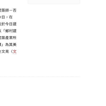
建築師－否
今日，在
較於今日建
以「鄉村建
建築產業所
續」為其美
全文見〈
文