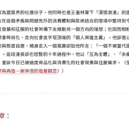
容為建築界的社運份子，他同時也是王墨林筆下「滿懷浪漫」的
法在這個矛盾與問題充斥的消費體制與政商結合的環境中堅持到
狂發展和征服的社會架構下去推動另一個方向的理想；也因而相
都會時尚化、走向社會金字塔頂端的「個人英雄主義」，他卻是
份與態度自居，親身走入一個寬廣卻如他所言：「一個不被當代
」。這段漫長卻也短暫的十年過程中，他以「互為主體」、「永
，重談今日已被過度商品化與消費化的社會現象與住屋需求。（
聚與再造─謝英俊的造屋觀念
〉）
章：