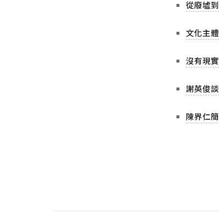
從廢墟到
文化主體
沒有現實
謝英俊談
陳界仁簡