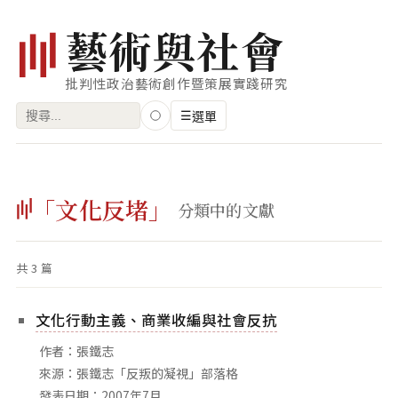
藝
術
與
社
會
批判性政治藝術創作暨策展實踐研究
搜
☰
選單
尋
關
瀏覽
鍵
「文化反堵」
藝術家
分類中的文獻
字:
創作類型
共 3 篇
專題
索引
文化行動主義、商業收編與社會反抗
關鍵字
作者：張鐵志
標籤雲
來源：張鐵志「反叛的凝視」部落格
發表日期：2007年7月