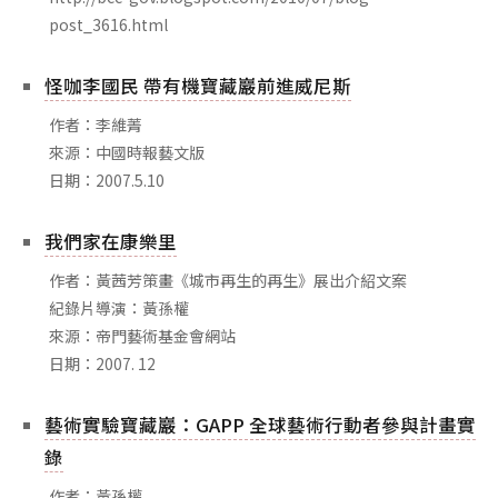
相關網站
post_3616.html
關於
怪咖李國民 帶有機寶藏巖前進威尼斯
關於本站
作者：李維菁
團隊成員
來源：中國時報藝文版
出版品
日期：2007.5.10
我們家在康樂里
作者：黃茜芳策畫《城市再生的再生》展出介紹文案
紀錄片導演：黃孫權
來源：帝門藝術基金會網站
日期：2007. 12
藝術實驗寶藏巖：GAPP 全球藝術行動者參與計畫實
錄
作者：黃孫權