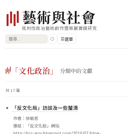
藝
術
與
社
會
批判性政治藝術創作暨策展實踐研究
搜
☰
選單
尋
關
瀏覽
鍵
「文化政治」
藝術家
分類中的文獻
字:
創作類型
共 17 篇
專題
索引
「反文化局」訪談及一些釐清
關鍵字
作者：徐敏思
標籤雲
連結：「反文化局」網站
http://bcc-gov.blogspot.com/2010/07/blog-