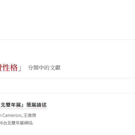
費性格」
分類中的文獻
6台北雙年展」策展論述
 Cameron, 王俊傑
06台北雙年展網站