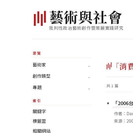
藝
術
與
社
會
批判性政治藝術創作暨策展實踐研究
瀏覽
「消
藝術家
創作類型
共 1 篇
專題
索引
「200
關鍵字
作者：Dan
標籤雲
來源：20
相關網站