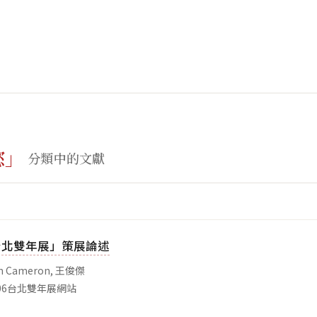
慾」
分類中的文獻
6台北雙年展」策展論述
 Cameron, 王俊傑
06台北雙年展網站