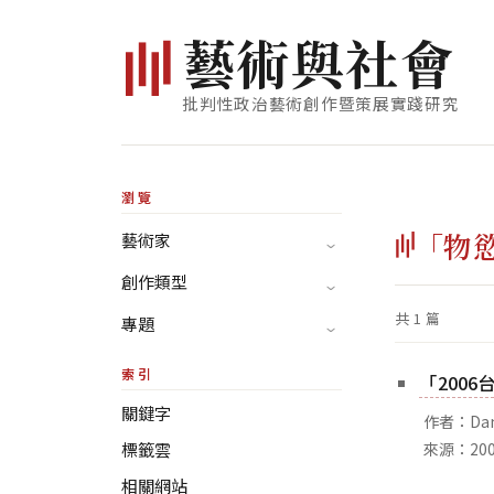
藝
術
與
社
會
批判性政治藝術創作暨策展實踐研究
瀏覽
「物
藝術家
創作類型
共 1 篇
專題
索引
「200
關鍵字
作者：Dan
標籤雲
來源：20
相關網站