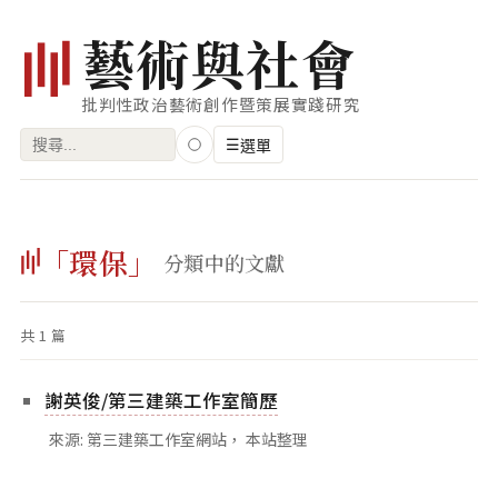
藝
術
與
社
會
批判性政治藝術創作暨策展實踐研究
搜
☰
選單
尋
關
瀏覽
鍵
「環保」
藝術家
分類中的文獻
字:
創作類型
共 1 篇
專題
索引
謝英俊/第三建築工作室簡歷
關鍵字
來源: 第三建築工作室網站， 本站整理
標籤雲