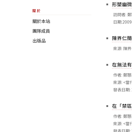
形塑幽微
關於
訪問者: 
關於本站
日期:200
團隊成員
陳界仁簡
出版品
來源: 陳
在無法有
作者: 鄭
來源: <當
發表日期: 
在「禁區
作者: 鄭
來源: <當
發表日期: 