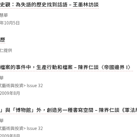
史觀：為失語的歷史找到話語 – 王墨林訪談
鄭慧華
9年10月5日
歷
界仁提供
檔案的事件中，生產行動和檔案 – 陳界仁談〈帝國邊界 I〉
慧華
代藝術與投資> Issue 32
2009年8月
」與「博物館」外，創造另一種書寫空間 – 陳界仁談《軍法
慧華
代藝術與投資> Issue 32
2009年8月