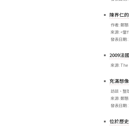
陳界仁的
作者: 鄭
來源: <當
發表日期: 
2009
來源: The 
充滿想像
訪談、整理
來源: 鄭
發表日期: 
位於歷史