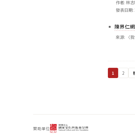
作者: 林
發表日期: 
陳界仁網
來源: 〈
文
章
1
2
分
頁
贊助單位