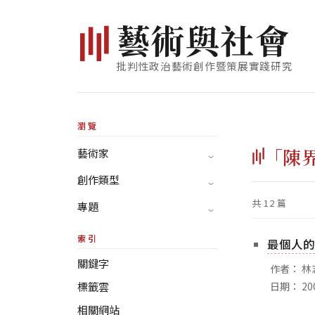
藝
術
與
社
會
批判性政治藝術創作暨策展實踐研究
瀏覽
「陳
藝術家
創作類型
共 12 篇
專題
索引
最個人的
關鍵字
作者： 林
標籤雲
日期： 200
相關網站