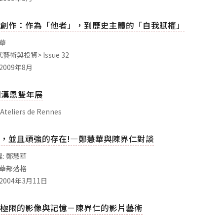
創作：作為「他者」，到歷史主體的「自我賦權」
慧華
代藝術與投資> Issue 32
2009年8月
法國漢恩雙年展
Ateliers de Rennes
，並且頑強的存在!—鄭慧華與陳界仁對談
: 鄭慧華
慧華部落格
2004年3月11日
極限的影像與記憶－陳界仁的影片藝術