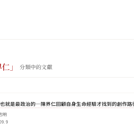
界仁」
分類中的文獻
也就是最政治的─陳界仁回顧自身生命經驗才找到的創作路
志明
9. 9