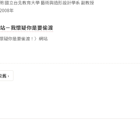
志明 國立台北教育大學 藝術與造形設計學系 副教授
2008年
站－我懷疑你是要偷渡
我懷疑你是要偷渡！〉網站
較舊 ›