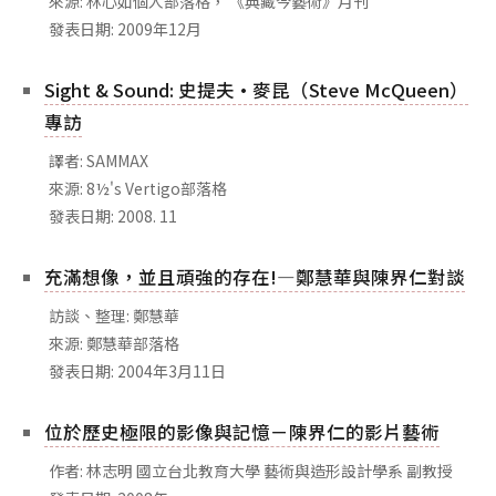
來源: 林心如個人部落格， 《典藏今藝術》月刊
相關網站
發表日期: 2009年12月
關於
Sight & Sound: 史提夫·麥昆（Steve McQueen）
關於本站
專訪
團隊成員
譯者: SAMMAX
出版品
來源: 8½'s Vertigo部落格
發表日期: 2008. 11
充滿想像，並且頑強的存在!—鄭慧華與陳界仁對談
訪談、整理: 鄭慧華
來源: 鄭慧華部落格
發表日期: 2004年3月11日
位於歷史極限的影像與記憶－陳界仁的影片藝術
作者: 林志明 國立台北教育大學 藝術與造形設計學系 副教授