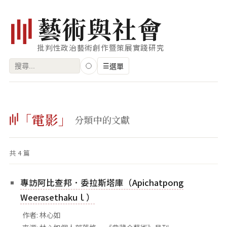
藝
術
與
社
會
批判性政治藝術創作暨策展實踐研究
搜
☰
選單
尋
關
瀏覽
鍵
「電影」
藝術家
分類中的文獻
字:
創作類型
共 4 篇
專題
索引
專訪阿比查邦．委拉斯塔庫（Apichatpong
關鍵字
Weerasethakuｌ）
標籤雲
作者: 林心如