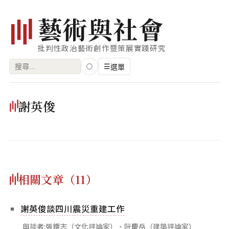
藝
術
與
社
會
批判性政治藝術創作暨策展實踐研究
搜
☰
選單
尋
關
瀏覽
謝英俊
鍵
藝術家
字:
創作類型
專題
相關文章（11）
索引
關鍵字
謝英俊談四川震災重建工作
標籤雲
與談者:張鐵志（文化評論家）、阮慶岳（建築評論家）