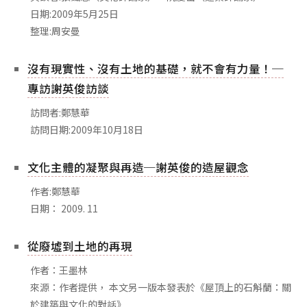
相關網站
日期:2009年5月25日
整理:周安曼
關於
關於本站
沒有現實性、沒有土地的基礎，就不會有力量！─
團隊成員
專訪謝英俊訪談
出版品
訪問者:鄭慧華
訪問日期:2009年10月18日
文化主體的凝聚與再造─謝英俊的造屋觀念
作者:鄭慧華
日期： 2009. 11
從廢墟到土地的再現
作者：王墨林
來源：作者提供， 本文另一版本發表於《屋頂上的石斛蘭：關
於建築與文化的對話》